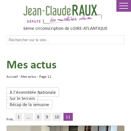
6ème circonscription de LOIRE-ATLANTIQUE
Mes actus
Accueil
Mes actus
Page 11
À l'Assemblée Nationale
Sur le terrain
Récap de la semaine
1
…
8
9
10
11
Préc.