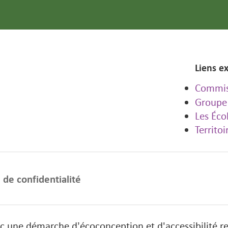
Liens e
Commiss
Groupe 
Les Éco
Territo
 de confidentialité
ec
une démarche d’écoconception et d'accessibilité r