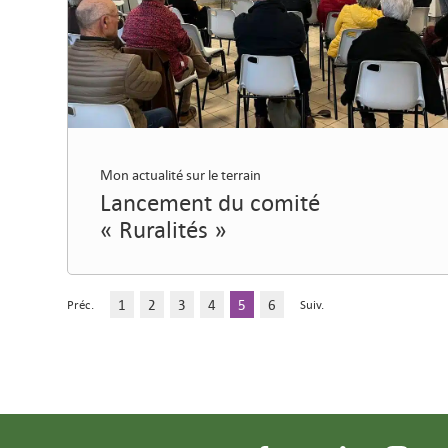
Mon actualité sur le terrain
Lancement du comité
« Ruralités »
1
2
3
4
5
6
Préc.
Suiv.